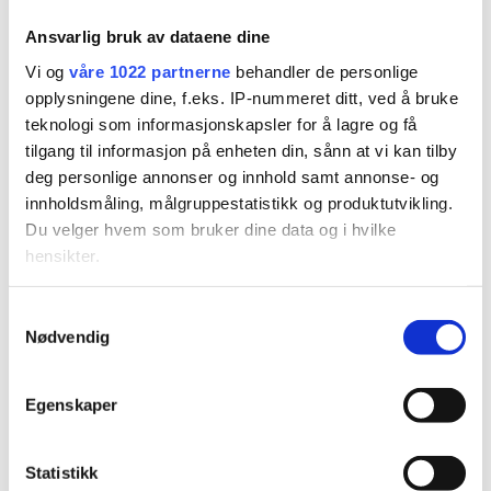
Ansvarlig bruk av dataene dine
Vi og
våre 1022 partnerne
behandler de personlige
opplysningene dine, f.eks. IP-nummeret ditt, ved å bruke
teknologi som informasjonskapsler for å lagre og få
tilgang til informasjon på enheten din, sånn at vi kan tilby
deg personlige annonser og innhold samt annonse- og
innholdsmåling, målgruppestatistikk og produktutvikling.
Du velger hvem som bruker dine data og i hvilke
hensikter.
Hvis du gir oss lov, vil vi også gjerne:
S
Nødvendig
Innhente informasjon om den geografiske
a
beliggenheten din, som kan være nøyaktig innenfor
m
flere meter
t
Egenskaper
Identifisere enheten din ved å aktivt skanne den
y
for bestemte karakteristikker (fingeravtrykk)
k
k
Statistikk
Under
mer info
kan du lese om hvordan dine personlige