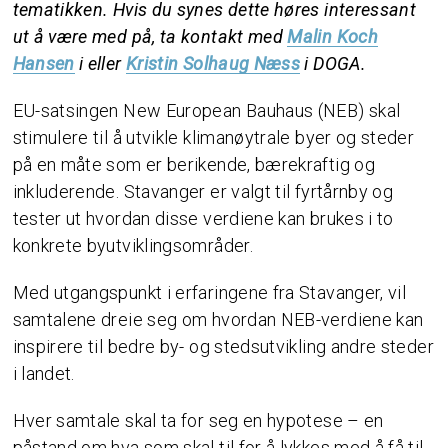
tematikken. Hvis du synes dette høres interessant
ut å være med på, ta kontakt med
Malin Koch
Hansen
i eller
Kristin Solhaug Næss
i DOGA.
EU-satsingen New European Bauhaus (NEB) skal
stimulere til å utvikle klimanøytrale byer og steder
på en måte som er berikende, bærekraftig og
inkluderende. Stavanger er valgt til fyrtårnby og
tester ut hvordan disse verdiene kan brukes i to
konkrete byutviklingsområder.
Med utgangspunkt i erfaringene fra Stavanger, vil
samtalene dreie seg om hvordan NEB-verdiene kan
inspirere til bedre by- og stedsutvikling andre steder
i landet.
Hver samtale skal ta for seg en hypotese – en
påstand om hva som skal til for å lykkes med å få til