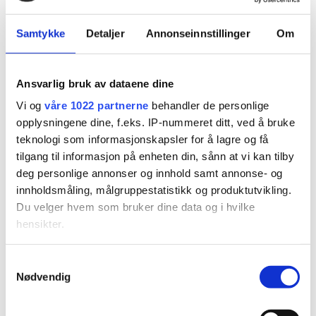
til å forstå og ivareta ulike behov. Hvordan kan NEB
hjelpe oss med å lykkes?
Samtykke
Detaljer
Annonseinnstillinger
Om
09.00–10.00
Samtale (åpen for alle og
strømmes)
Ansvarlig bruk av dataene dine
Vi og
våre 1022 partnerne
behandler de personlige
Gro Sandkjær Hanssen
, samfunnsforsker,
opplysningene dine, f.eks. IP-nummeret ditt, ved å bruke
NIBR/OsloMet
teknologi som informasjonskapsler for å lagre og få
tilgang til informasjon på enheten din, sånn at vi kan tilby
Ane Dahl
, seniorarkitekt, Helen og Hard
deg personlige annonser og innhold samt annonse- og
innholdsmåling, målgruppestatistikk og produktutvikling.
Terje Lorentzen
, utviklingsdirektør, Linstow
Du velger hvem som bruker dine data og i hvilke
hensikter.
Nadja Sahbegovic
, byarkitekt, Trondheim kommune
(TBC)
Hvis du gir oss lov, vil vi også gjerne:
S
Nødvendig
Innhente informasjon om den geografiske
a
Anna Ihle
, kunstner (TBC)
beliggenheten din, som kan være nøyaktig innenfor
m
flere meter
t