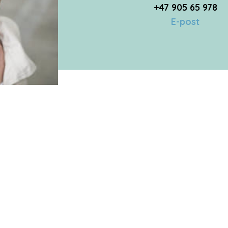
+47 905 65 978
E-post