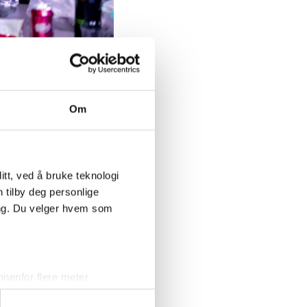
mmen med
Om
g unges kreativitet,
tt, ved å bruke teknologi
 næringsliv. På
n tilby deg personlige
itet og relevans i
ing. Du velger hvem som
idsliv.
prenørskap,
nenfor flere meter
vtrykk)