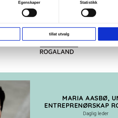
om hvordan dine personlige data behandles og hvordan du kan v
Egenskaper
Statistikk
 trekke tilbake ditt samtykke fra erklæringen om informasjonskap
 for å gi innhold og annonser et personlig preg, for å levere sos
deler dessuten informasjon om hvordan du bruker nettstedet vårt,
og analysearbeid, som kan kombinere den med annen informasjon d
tillat utvalg
 inn gjennom din bruk av tjenestene deres.
MARIA AASBØ, U
ENTREPRENØRSKAP R
Daglig leder