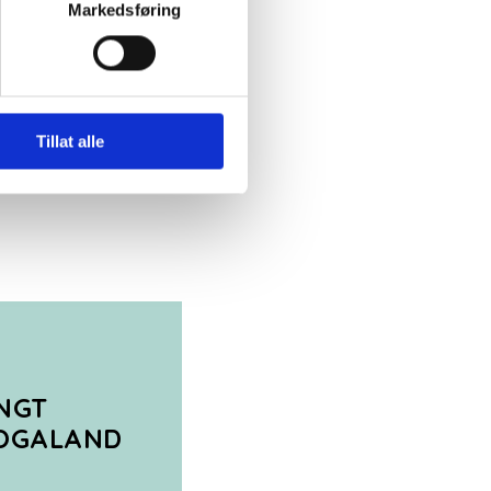
elge hvordan de skal brukes.
Markedsføring
sler.
iale mediefunksjoner og for å
 med partnerne våre innen
u har gjort tilgjengelig for
Tillat alle
NGT
OGALAND