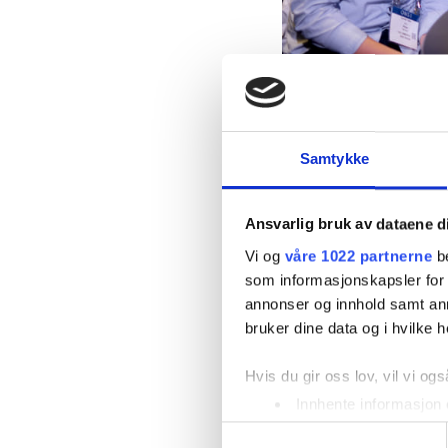
Ungt Entreprenørsk
Samtykke
utdanningssystemet, 
skaperglede og tro p
Ansvarlig bruk av dataene d
Vi og
våre 1022 partnerne
be
Våre programmer gje
som informasjonskapsler for å
denne måten bygger vi
annonser og innhold samt an
læreprosessene. Ung
bruker dine data og i hvilke h
Vi har programmer fr
Hvis du gir oss lov, vil vi ogs
jobbtrening og perso
Innhente informasjon 
Identifisere enheten d
S