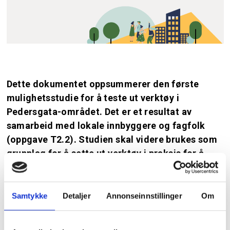
Dette dokumentet oppsummerer den første
mulighetsstudie for å teste ut verktøy i
Pedersgata-området. Det er et resultat av
samarbeid med lokale innbyggere og fagfolk
(oppgave T2.2). Studien skal videre brukes som
grunnlag for å sette ut verktøy i praksis for å
skape langsiktige og inkluderende
byforandringer (oppgave T2.1).
Samtykke
Detaljer
Annonseinnstillinger
Om
I denne første studien undersøker vi verktøyene
som er planlagt for fase 1. Mer informasjon finnes i