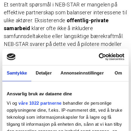
Et sentralt spørsmål i NEB-STAR er mangelen på
effektive partnerskap som balanserer interessene til
ulike aktører. Eksisterende
offentlig-private
samarbeid
klarer ofte ikke å inkludere
samfunnsdeltakelse eller langsiktige bærekraftmål.
NEB-STAR svarer på dette ved å pilotere modeller
som integrerer finansiell levedyktighet med bred
samfunnsverdi.
Samtykke
Detaljer
Annonseinnstillinger
Om
Denne leveransen gir tilleggsinformasjon om
finansielle og partnerskapsmodeller, med et spesielt
fokus på testområdet i
Pedersgata i Stavanger:
Ansvarlig bruk av dataene dine
Pedersgata
er en kulturelt mangfoldig og historisk
Vi og
våre 1022 partnerne
behandler de personlige
opplysningene dine, f.eks. IP-nummeret ditt, ved å bruke
viktig gate som gjennomgår raske endringer.
teknologi som informasjonskapsler for å lagre og få
Gjennom NEB-STAR har vi utforsket hvordan
tilgang til informasjon på enheten din, sånn at vi kan tilby
finansielle- og partnerskapsmodeller kan støtte
deg personlige annonser og innhold samt annonse- og