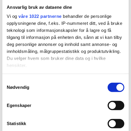
det norske formidlingsarbeidet.
Ansvarlig bruk av dataene dine
Eksterne norske og nordiske
Vi og
våre 1022 partnerne
behandler de personlige
overførbarhetsaktiviteter
gjennom hele
opplysningene dine, f.eks. IP-nummeret ditt, ved å bruke
perioden. Aktivitetene er basert på målgrupper,
teknologi som informasjonskapsler for å lagre og få
fokus og metodisk rammeverk beskrevet i
tilgang til informasjon på enheten din, sånn at vi kan tilby
Transferability report 1
.
deg personlige annonser og innhold samt annonse- og
innholdsmåling, målgruppestatistikk og produktutvikling.
Videre presenterer vi funn fra lærings- og
Du velger hvem som bruker dine data og i hvilke
overførbarhetsaktivitetene, som er formulert som
hensikter.
innsikter
som skal brukes i prosjektets siste fase.
En revidert beskrivelse av de involverte NEB-
Hvis du gir oss lov, vil vi også gjerne:
S
aktørene er også lagt til i introduksjonen og i
Nødvendig
Innhente informasjon om den geografiske
a
prosessbeskrivelsene.
beliggenheten din, som kan være nøyaktig innenfor
m
flere meter
t
Egenskaper
For lærings- og overførbarhetsaktivitetene som ble
Identifisere enheten din ved å aktivt skanne den
y
for bestemte karakteristikker (fingeravtrykk)
utført i hovedperioden, er det lagt til tre sentrale
k
k
Statistikk
Under
mer info
kan du lese om hvordan dine personlige
prosess-elementer:
e
data behandles og hvordan du kan velge hvordan de skal