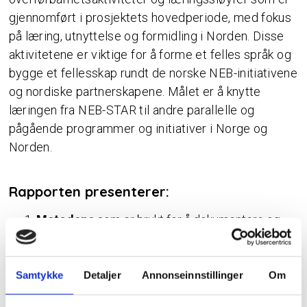
gjennomført i prosjektets hovedperiode, med fokus
på læring, utnyttelse og formidling i Norden. Disse
aktivitetene er viktige for å forme et felles språk og
bygge et fellesskap rundt de norske NEB-initiativene
og nordiske partnerskapene. Målet er å knytte
læringen fra NEB-STAR til andre parallelle og
pågående programmer og initiativer i Norge og
Norden.
Rapporten presenterer:
Metodene
som er brukt for å dokumentere og
oversette innsikt fra prosjektet gjennom
hovedperioden.
En rekke
Stavanger-baserte
Samtykke
Detaljer
Annonseinnstillinger
Om
læringsworkshoper
, som danner grunnlaget for