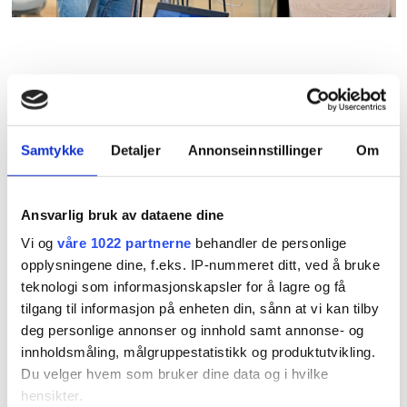
Hva
Samfunnsfloker er villstyrige, sammenvevde og
komplekse – de kan ikke håndteres av enkeltaktører
Samtykke
Detaljer
Annonseinnstillinger
Om
alene. Slike utfordringer krever en strukturert
tilnærming og må adresseres gjennom samarbeid
Ansvarlig bruk av dataene dine
på tvers av sektorer og verdikjeder. Dette verktøyet
Vi og
våre 1022 partnerne
behandler de personlige
handler om systemorienterte oppdrag som skal løse
opplysningene dine, f.eks. IP-nummeret ditt, ved å bruke
komplekse eller villstyrige problemer gjennom
teknologi som informasjonskapsler for å lagre og få
strukturert og fasilitert samarbeid med flere aktører
tilgang til informasjon på enheten din, sånn at vi kan tilby
ved hjelp av designmetoder.
deg personlige annonser og innhold samt annonse- og
innholdsmåling, målgruppestatistikk og produktutvikling.
Du velger hvem som bruker dine data og i hvilke
Hvorfor
hensikter.