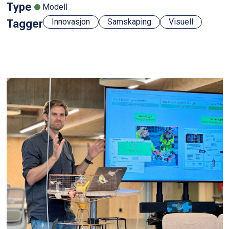
Type
Modell
Innovasjon
Samskaping
Visuell
Tagger