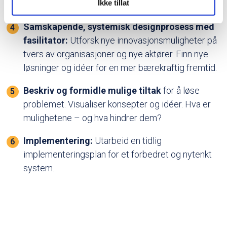
med annen informasjon du har gjort tilgjengelig for dem,
Ikke tillat
gjennom åpne dager og åpne prosesser.
eller som de har samlet inn gjennom din bruk av
Samskapende, systemisk designprosess med
tjenestene deres.
fasilitator:
Utforsk nye innovasjonsmuligheter på
tvers av organisasjoner og nye aktører. Finn nye
løsninger og idéer for en mer bærekraftig fremtid.
Beskriv og formidle mulige tiltak
for å løse
problemet. Visualiser konsepter og idéer. Hva er
mulighetene – og hva hindrer dem?
Implementering:
Utarbeid en tidlig
implementeringsplan for et forbedret og nytenkt
system.